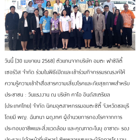
วันนี้ (30 เมษายน 2568) ตัวแทนจากบริษัท อมตะ ฟาซิลิตี้
เซอร์วิส จํากัด ร่วมในพิธีเปิดและเข้าร่วมกิจกรรมรณรงค์ให้
ความรู้ความเข้าใจสื่อสารความเสี่ยงโรคและภัยสุขภาพสำหรับ
ประชาชน : วันแรงงาน ณ บริษัท คาโอ อินดัสเตรียล
(ประเทศไทย) จำกัด นิคมอุตสาหกรรมอมตะซิตี้ จังหวัดชลบุรี
โดยมี พญ. ฉันทนา ผดุงทศ ผู้อำนวยการกองโรคจากการ
ประกอบอาชีพและสิ่งแวดล้อม และคุณทาดะโนบุ อาซาดะ รอง
ประธาน (เจ้าหน้าที่บริหาร) ซัพพลายเชนและผู้จัดการโรงงาน