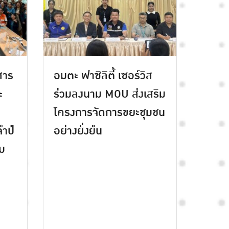
สาร
อมตะ ฟาซิลิตี้ เซอร์วิส
ะ
ร่วมลงนาม MOU ส่งเสริม
โครงการจัดการขยะชุมชน
ำปี
อย่างยั่งยืน
ม