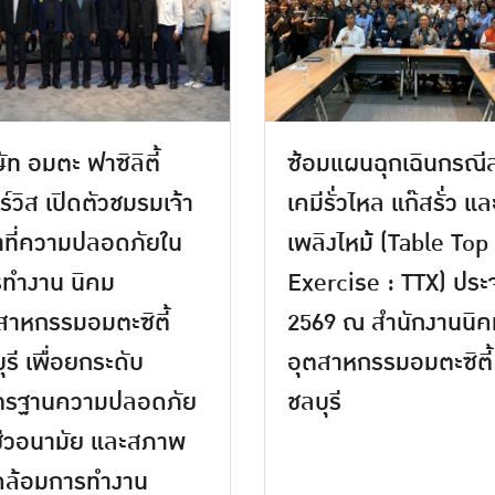
ษัท อมตะ ฟาซิลิตี้
ซ้อมแผนฉุกเฉินกรณี
ร์วิส เปิดตัวชมรมเจ้า
เคมีรั่วไหล แก๊สรั่ว แล
าที่ความปลอดภัยใน
เพลิงไหม้ (Table Top
ทำงาน นิคม
Exercise : TTX) ประจ
สาหกรรมอมตะซิตี้
2569 ณ สำนักงานนิค
ุรี เพื่อยกระดับ
อุตสาหกรรมอมตะซิตี้
ตรฐานความปลอดภัย
ชลบุรี
ีวอนามัย และสภาพ
ดล้อมการทำงาน