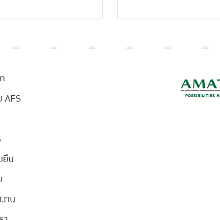
ัก
ับ AFS
ร
งยืน
ย
ศงาน
เรา