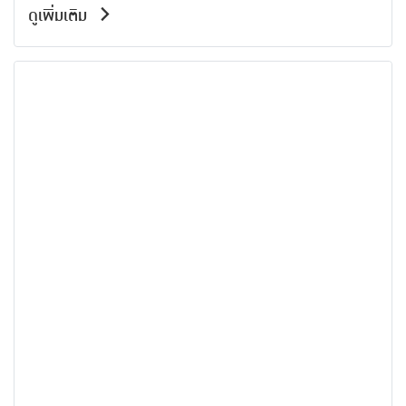
อมตะซิตี้ ชลบุรีและระยอง
ดูเพิ่มเติม