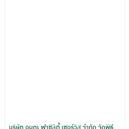
หลักเพื่อเพิ่มประสิทธิภาพ ลดข้อผิดพลาด และช่วยอำนวย
ความสะดวกในการแจ้งความได้ทุกที่ทุกเวลา
บริษัท อมตะ ฟาซิลิตี้ เซอร์วิส จำกัด จัดพิธี