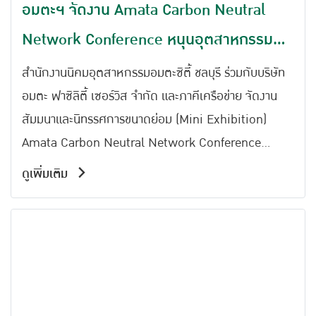
อมตะฯ จัดงาน Amata Carbon Neutral
Network Conference หนุนอุตสาหกรรมสู่
เป้าหมายคาร์บอนเป็นกลาง
สำนักงานนิคมอุตสาหกรรมอมตะซิตี้ ชลบุรี ร่วมกับบริษัท
อมตะ ฟาซิลิตี้ เซอร์วิส จำกัด และภาคีเครือข่าย จัดงาน
สัมมนาและนิทรรศการขนาดย่อม (Mini Exhibition)
Amata Carbon Neutral Network Conference
ระหว่างวันที่ 2021 พฤศจิกายน 2568 ณ โรงแรมนิกโก้
ดูเพิ่มเติม
อมตะซิตี้ ชลบุรี ภายในงานได้รับเกียรติจาก นายสุชาติ ชม
กลิ่น รองนายกรัฐมนตรีและรัฐมนตรีว่าการกระทรวง
ทรัพยากรธรรมชาติและสิ่งแวดล้อม มอบหมายให้ นายพงศ์
ธสิษฐ์ ปิจนันท์ รองผู้ว่าราชการจังหวัดชลบุรี เป็นประธาน
ร่วมในพิธีประกาศเจตนารมณ์ของสมาชิกเครือข่าย Amata
Carbon Neutral Network (ACNN) ซึ่งปัจจุบันมีสมาชิก