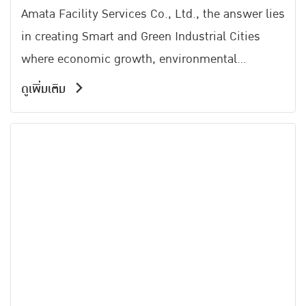
Amata Facility Services Co., Ltd., the answer lies
in creating Smart and Green Industrial Cities
where economic growth, environmental
responsibility, and quality of life go hand in
ดูเพิ่มเติม
hand .In this insightful interview, he shares his
vision for transforming industrial estates into
sustainable urban ecosystems through
technology, innovation, and smart city solutions
creating long-term value for businesses,
communities, and the environment alike.