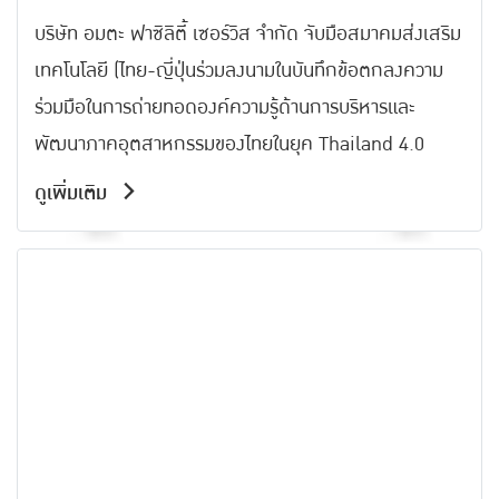
เสริมเทคโนโลยี (ไทย-ญี่ปุ่น).
บริษัท อมตะ ฟาซิลิตี้ เซอร์วิส จำกัด จับมือสมาคมส่งเสริม
เทคโนโลยี (ไทย-ญี่ปุ่นร่วมลงนามในบันทึกข้อตกลงความ
ร่วมมือในการถ่ายทอดองค์ความรู้ด้านการบริหารและ
พัฒนาภาคอุตสาหกรรมของไทยในยุค Thailand 4.0
ดูเพิ่มเติม