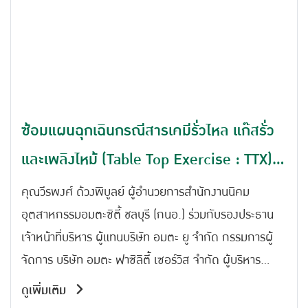
ซ้อมแผนฉุกเฉินกรณีสารเคมีรั่วไหล แก๊สรั่ว
และเพลิงไหม้ (Table Top Exercise : TTX)
ประจำปี 2569 ณ สำนักงานนิคมอุตสาหกรรม
คุณวีรพงศ์ ด้วงพิบูลย์ ผู้อำนวยการสำนักงานนิคม
อมตะซิตี้ ชลบุรี
อุตสาหกรรมอมตะซิตี้ ชลบุรี (กนอ.) ร่วมกับรองประธาน
เจ้าหน้าที่บริหาร ผู้แทนบริษัท อมตะ ยู จำกัด กรรมการผู้
จัดการ บริษัท อมตะ ฟาซิลิตี้ เซอร์วิส จำกัด ผู้บริหาร
บริษัท ไทย เซกิซุย โฟม จำกัด และ คุณไมตรี ประเสริฐ
ดูเพิ่มเติม
นายกเทศมนตรีเมืองดอนหัวฬ่อ เข้าร่วมการฝึกซ้อมแผน