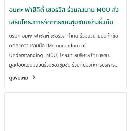
อมตะ ฟาซิลิตี้ เซอร์วิส ร่วมลงนาม MOU ส่ง
เสริมโครงการจัดการขยะชุมชนอย่างยั่งยืน
บริษัท อมตะ ฟาซิลิตี้ เซอร์วิส จำกัด ร่วมลงนามบันทึกข้อ
ตกลงความร่วมมือ (Memorandum of
Understanding: MOU) โครงการบริหารจัดการขยะ
มูลฝอยแบบมีส่วนร่วมของชุมชน ร่วมกับองค์การบริหาร
ส่วนตำบลพานทองหนองกะขะ โรงเรียนวัดบ้านงิ้ว กำนัน
ดูเพิ่มเติม
ตำบลพานทอง กำนันตำบลหนองกะขะ และ บริษัท สยามคู
โบต้า คอร์ปอเรชั่น จำกัด เพื่อร่วมกันพัฒนาการจัดการขยะ
มูลฝอยของชุมชนอย่างมีประสิทธิภาพและยั่งยืน