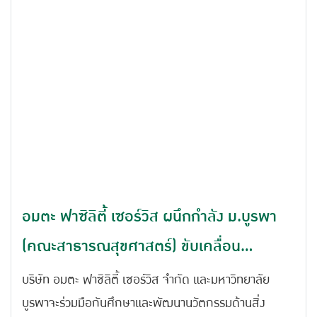
มากถึง 115 บริษัท
อมตะ ฟาซิลิตี้ เซอร์วิส ผนึกกำลัง ม.บูรพา
(คณะสาธารณสุขศาสตร์) ขับเคลื่อน
นวัตกรรมสู่การพัฒนาอย่างยั่งยืน
บริษัท อมตะ ฟาซิลิตี้ เซอร์วิส จำกัด และมหาวิทยาลัย
บูรพาจะร่วมมือกันศึกษาและพัฒนานวัตกรรมด้านสิ่ง