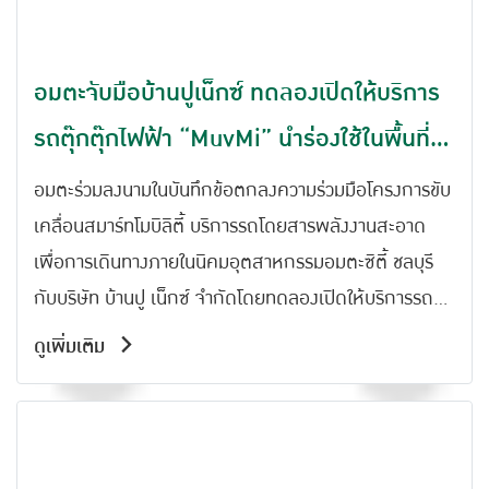
อมตะจับมือบ้านปูเน็กซ์ ทดลองเปิดให้บริการ
รถตุ๊กตุ๊กไฟฟ้า “MuvMi” นำร่องใช้ในพื้นที่นิ
คมฯ
อมตะร่วมลงนามในบันทึกข้อตกลงความร่วมมือโครงการขับ
เคลื่อนสมาร์ทโมบิลิตี้ บริการรถโดยสารพลังงานสะอาด
เพื่อการเดินทางภายในนิคมอุตสาหกรรมอมตะซิตี้ ชลบุรี
กับบริษัท บ้านปู เน็กซ์ จำกัดโดยทดลองเปิดให้บริการรถ
ตุ๊กตุ๊กไฟฟ้า “#MuvMi” นำร่องใช้ในพื้นที่นิคมฯ
ดูเพิ่มเติม