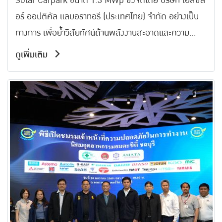
ออปติคัล แลบอราทอรี (ประเทศไทย) อย่าง
Solar Carpark ขนาด 1.3 MWp ซึ่งจัดโดย บริษัท เอสซีล
อร์ ออปติคัล แลบอราทอรี (ประเทศไทย) จำกัด อย่างเป็น
เป็นทางการ
ทางการ เพื่อย้ำวิสัยทัศน์ด้านพลังงานสะอาดและความ
ยั่งยืนระยะยาว
ดูเพิ่มเติม