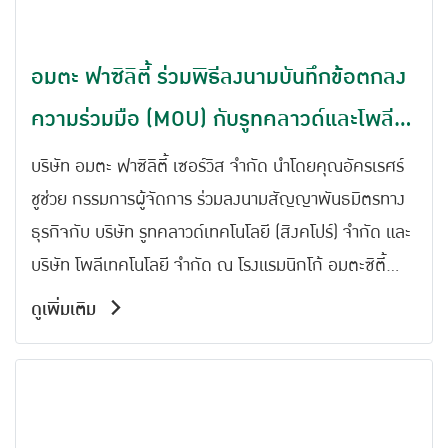
อมตะ ฟาซิลิตี้ ร่วมพิธีลงนามบันทึกข้อตกลง
ความร่วมมือ (MOU) กับรูทคลาวด์และโพลี
เทค ร่วมยกระดับนวัตกรรมแพลตฟอร์ม
บริษัท อมตะ ฟาซิลิตี้ เซอร์วิส จำกัด นำโดยคุณอัครเรศร์
คาร์บอน
ชูช่วย กรรมการผู้จัดการ ร่วมลงนามสัญญาพันธมิตรทาง
ธุรกิจกับ บริษัท รูทคลาวด์เทคโนโลยี (สิงคโปร์) จำกัด และ
บริษัท โพลีเทคโนโลยี จำกัด ณ โรงแรมนิกโก้ อมตะซิตี้
ชลบุรี ภายในพื้นที่นิคมอุตสาหกรรมอมตะซิตี้ ชลบุรี และ
ดูเพิ่มเติม
อมตะซิตี้ ระยอง