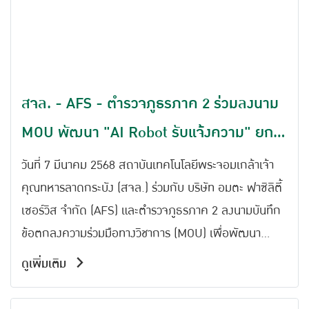
สจล. - AFS - ตำรวจภูธรภาค 2 ร่วมลงนาม
MOU พัฒนา "AI Robot รับแจ้งความ" ยก
ระดับบริการประชาชนด้วยเทคโนโลยีอัจฉริยะ
วันที่ 7 มีนาคม 2568 สถาบันเทคโนโลยีพระจอมเกล้าเจ้า
คุณทหารลาดกระบัง (สจล.) ร่วมกับ บริษัท อมตะ ฟาซิลิตี้
เซอร์วิส จำกัด (AFS) และตำรวจภูธรภาค 2 ลงนามบันทึก
ข้อตกลงความร่วมมือทางวิชาการ (MOU) เพื่อพัฒนา
โครงการ "AI Robot รับแจ้งความ" ซึ่งเป็นนวัตกรรมที่นำ
ดูเพิ่มเติม
เทคโนโลยีปัญญาประดิษฐ์ (AI) และหุ่นยนต์อัจฉริยะมาใช้ใน
การให้บริการประชาชนด้านการรับแจ้งเหตุ โดยมีเป้าหมาย