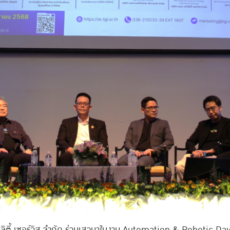
ิลิตี้ เซอร์วิส จํากัด ร่วมเสวนาในงาน Automation & Robotic Da