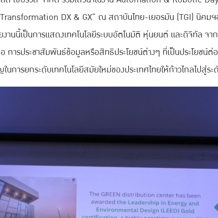
l Transformation DX & GX” ณ สถาบันไทย-เยอรมัน (TGI) นิคมฯอมตะ
านนี้เป็นการแสดงเทคโนโลยีระบบอัตโนมัติ หุ่นยนต์ และดิจิทัล
ารประชาสัมพันธ์ข้อมูลหรือสิทธิประโยชน์ต่างๆ ที่เป็นประโยชน์ต่
นการยกระดับเทคโนโลยีสมัยใหม่ของประเทศไทยให้ก้าวไกลไปสู่ระด