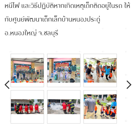
หนีไฟ และวิธีปฏิบัติหากเกิดเหตุเด็กติดอยู่ในรถ ให้
กับศูนย์พัฒนาเด็กเล็กบ้านหนองประดู่
อ.หนองใหญ่ จ.ชลบุรี