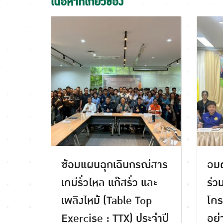
เนื้อหาที่เกี่ยวข้อง
ซ้อมแผนฉุกเฉินกรณีสาร
อมต
เคมีรั่วไหล แก๊สรั่ว และ
ร่ว
เพลิงไหม้ (Table Top
โคร
Exercise : TTX) ประจำปี
อย่า