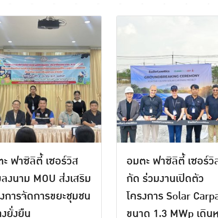
ะ ฟาซิลิตี้ เซอร์วิส
อมตะ ฟาซิลิตี้ เซอร์วิส
มลงนาม MOU ส่งเสริม
กัด ร่วมงานเปิดตัว
งการจัดการขยะชุมชน
โครงการ Solar Carp
งยั่งยืน
ขนาด 1.3 MWp เดินห