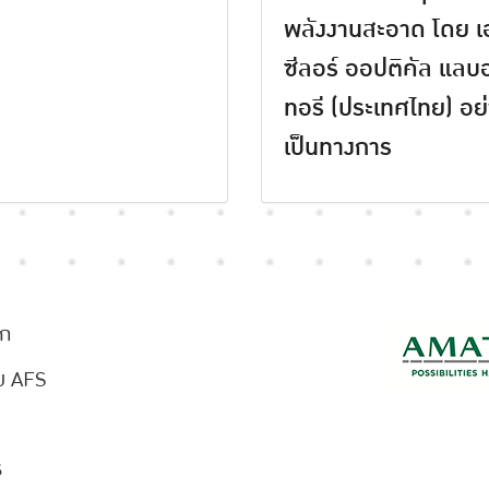
พลังงานสะอาด โดย เ
ซีลอร์ ออปติคัล แลบ
ทอรี (ประเทศไทย) อย
เป็นทางการ
ัก
ับ AFS
ร