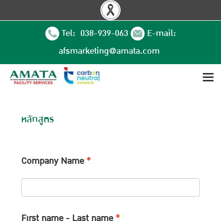
Tel: 038-939-063
E-mail:
afsmarketing@amata.com
หลักสูตร
Company Name
*
First name - Last name
*