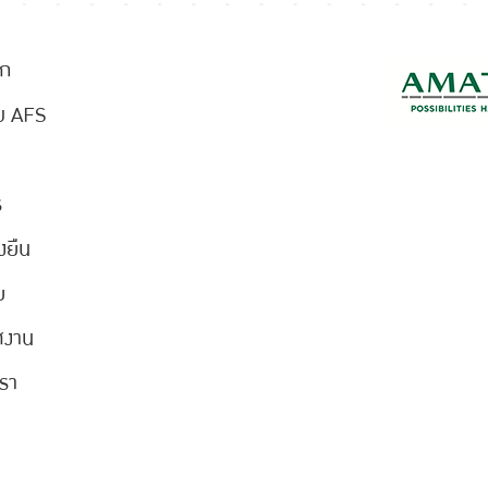
ัก
ับ AFS
ร
งยืน
ย
ศงาน
เรา