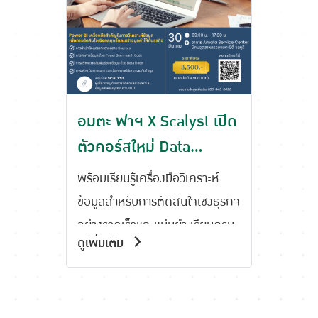
อมตะ ฟาฯ X Scalyst เปิด
ตัวคอร์สใหม่ Data
Analytics with Power
พร้อมเรียนรู้เครื่องมือวิเคราะห์
BI
ข้อมูลสำหรับการตัดสินใจเชิงธุรกิจ
อย่างรวดเร็วและแม่นยำ เรียนครบ
ดูเพิ่มเติม
จบใน 1 วัน รวมวิธีการ
ใช้Dashboard/Report และ
วิเคราะห์ข้อมูล