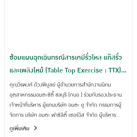
ซ้อมแผนฉุกเฉินกรณีสารเคมีรั่วไหล แก๊สรั่ว
และเพลิงไหม้ (Table Top Exercise : TTX)
ประจำปี 2569 ณ สำนักงานนิคมอุตสาหกรรม
คุณวีรพงศ์ ด้วงพิบูลย์ ผู้อำนวยการสำนักงานนิคม
อมตะซิตี้ ชลบุรี
อุตสาหกรรมอมตะซิตี้ ชลบุรี (กนอ.) ร่วมกับรองประธาน
เจ้าหน้าที่บริหาร ผู้แทนบริษัท อมตะ ยู จำกัด กรรมการผู้
จัดการ บริษัท อมตะ ฟาซิลิตี้ เซอร์วิส จำกัด ผู้บริหาร
บริษัท ไทย เซกิซุย โฟม จำกัด และ คุณไมตรี ประเสริฐ
ดูเพิ่มเติม
นายกเทศมนตรีเมืองดอนหัวฬ่อ เข้าร่วมการฝึกซ้อมแผน