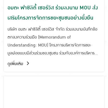
อมตะ ฟาซิลิตี้ เซอร์วิส ร่วมลงนาม MOU ส่ง
เสริมโครงการจัดการขยะชุมชนอย่างยั่งยืน
บริษัท อมตะ ฟาซิลิตี้ เซอร์วิส จำกัด ร่วมลงนามบันทึกข้อ
ตกลงความร่วมมือ (Memorandum of
Understanding: MOU) โครงการบริหารจัดการขยะ
มูลฝอยแบบมีส่วนร่วมของชุมชน ร่วมกับองค์การบริหาร
ส่วนตำบลพานทองหนองกะขะ โรงเรียนวัดบ้านงิ้ว กำนัน
ดูเพิ่มเติม
ตำบลพานทอง กำนันตำบลหนองกะขะ และ บริษัท สยามคู
โบต้า คอร์ปอเรชั่น จำกัด เพื่อร่วมกันพัฒนาการจัดการขยะ
มูลฝอยของชุมชนอย่างมีประสิทธิภาพและยั่งยืน