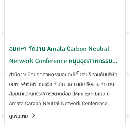
อมตะฯ จัดงาน Amata Carbon Neutral
Network Conference หนุนอุตสาหกรรมสู่
เป้าหมายคาร์บอนเป็นกลาง
สำนักงานนิคมอุตสาหกรรมอมตะซิตี้ ชลบุรี ร่วมกับบริษัท
อมตะ ฟาซิลิตี้ เซอร์วิส จำกัด และภาคีเครือข่าย จัดงาน
สัมมนาและนิทรรศการขนาดย่อม (Mini Exhibition)
Amata Carbon Neutral Network Conference
ระหว่างวันที่ 2021 พฤศจิกายน 2568 ณ โรงแรมนิกโก้
ดูเพิ่มเติม
อมตะซิตี้ ชลบุรี ภายในงานได้รับเกียรติจาก นายสุชาติ ชม