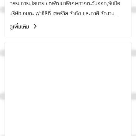
กรรมการนโยบายเขตพัฒนาพิเศษภาคตะวันออก,จับมือ
บริษัท อมตะ ฟาซิลิตี้ เซอร์วิส จำกัด และภาคี จัดงาม
สัมมนาและmini exhibition ในงานอมตะคาร์บอนนิวทรัล
ดูเพิ่มเติม
ฟอรั่ม 2023 (Amata Carbon Neutral Network :
ACNN 2023) เพื่อสนับสนุนภาคธุรกิจในการลดการปล่อย
"ก๊าซเรือนกระจก" แก่สถานประกอบการที่เป็นสมาชิกใน
การมุ่งสู่ความเป็นกลางทางคาร์บอนในระดับองค์กร เพื่อ
สร้างความเติบโตอย่างยั่งยืน โดยในวันงานมีจัดพิธีมอบ
รางวัล มอบรางวัลการจัดการกากอุตสาหกรรมและมูลฝอย
ในโรงงาน ประจำปี 2566 (AMATA Best Waste
Management Awards) โดยจัดต่อเนื่องครบรอบ 10
ปี ทั้งนี้มีแบ่งออกเป็น 3 ระดับ